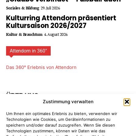
Soziales & Bildung
29. Juli 2026
Kulturring Attendorn präsentiert
Kultursaison 2026/2027
Kultur & Brauchtum
4. August 2026
Attendorn in 360°
Das 360° Erlebnis von Attendorn
ÜBER UNS
Zustimmung verwalten
Attendorner Geschichten ist ein Projekt von
FREY PRINT
Um Ihnen ein optimales Erlebnis zu bieten, verwenden wir
+ MEDIA
- Attendorn, Paderborn. Wir bieten Ihnen
Technologien wie Cookies, um Geräteinformationen zu
maßgeschneiderte Komplettpakete für Ihre
speichern und/oder darauf zuzugreifen. Wenn Sie diesen
Unternehmens­kommunikation. So sparen Sie Zeit, Geld
Technologien zustimmen, können wir Daten wie das
und Nerven, da Sie nur einen einzigen Ansprechpartner