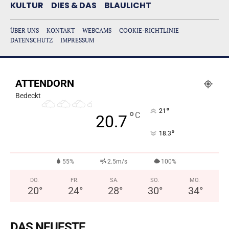
KULTUR
DIES & DAS
BLAULICHT
ÜBER UNS
KONTAKT
WEBCAMS
COOKIE-RICHTLINIE
DATENSCHUTZ
IMPRESSUM
ATTENDORN
Bedeckt
°
21
°
C
20.7
°
18.3
55%
2.5m/s
100%
DO.
FR.
SA.
SO.
MO.
20
°
24
°
28
°
30
°
34
°
DAS NEUESTE