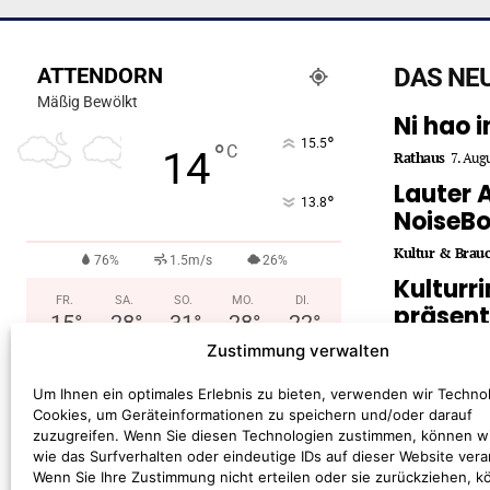
ATTENDORN
DAS NE
Mäßig Bewölkt
Ni hao 
°
15.5
°
C
14
Rathaus
7. Aug
Lauter 
°
13.8
NoiseB
Kultur & Brau
76%
1.5m/s
26%
Kulturr
FR.
SA.
SO.
MO.
DI.
präsent
15
°
28
°
31
°
28
°
22
°
2026/2
Zustimmung verwalten
Kultur & Brau
Um Ihnen ein optimales Erlebnis zu bieten, verwenden wir Techno
Cookies, um Geräteinformationen zu speichern und/oder darauf
zuzugreifen. Wenn Sie diesen Technologien zustimmen, können w
wie das Surfverhalten oder eindeutige IDs auf dieser Website vera
Wenn Sie Ihre Zustimmung nicht erteilen oder sie zurückziehen, 