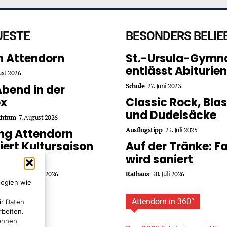
UESTE
BESONDERS BELIE
in Attendorn
St.-Ursula-Gymn
entlässt Abiturien
ust 2026
Schule
27. Juni 2023
Abend in der
ox
Classic Rock, Bla
und Dudelsäcke
chtum
7. August 2026
Ausflugstipp
23. Juli 2025
ing Attendorn
iert Kultursaison
Auf der Tränke: 
027
wird saniert
chtum
4. August 2026
Rathaus
30. Juli 2026
logien wie
Attendorn in 360°
ir Daten
rbeiten.
können