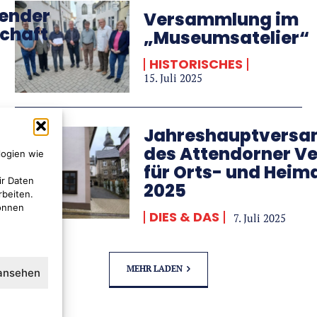
ender
Versammlung im
chaft
„Museumsatelier“
HISTORISCHES
15. Juli 2025
5
Jahreshauptvers
des Attendorner Ve
logien wie
für Orts- und Hei
ir Daten
2025
rbeiten.
können
DIES & DAS
7. Juli 2025
MEHR LADEN
 ansehen