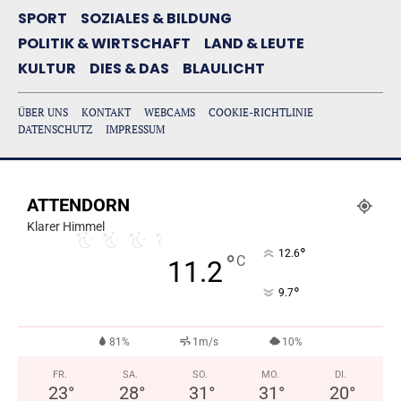
SPORT
SOZIALES & BILDUNG
POLITIK & WIRTSCHAFT
LAND & LEUTE
KULTUR
DIES & DAS
BLAULICHT
ÜBER UNS
KONTAKT
WEBCAMS
COOKIE-RICHTLINIE
DATENSCHUTZ
IMPRESSUM
ATTENDORN
Klarer Himmel
°
12.6
°
C
11.2
°
9.7
81%
1m/s
10%
FR.
SA.
SO.
MO.
DI.
23
°
28
°
31
°
31
°
20
°