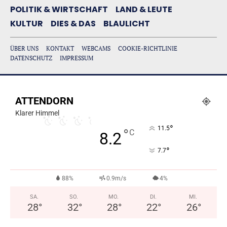
POLITIK & WIRTSCHAFT
LAND & LEUTE
KULTUR
DIES & DAS
BLAULICHT
ÜBER UNS
KONTAKT
WEBCAMS
COOKIE-RICHTLINIE
DATENSCHUTZ
IMPRESSUM
ATTENDORN
Klarer Himmel
°
11.5
°
C
8.2
°
7.7
88%
0.9m/s
4%
SA.
SO.
MO.
DI.
MI.
28
°
32
°
28
°
22
°
26
°