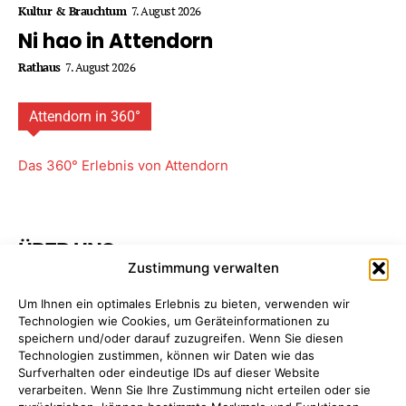
Kultur & Brauchtum
7. August 2026
Ni hao in Attendorn
Rathaus
7. August 2026
Attendorn in 360°
Das 360° Erlebnis von Attendorn
ÜBER UNS
Zustimmung verwalten
Attendorner Geschichten ist ein Projekt von
FREY PRINT
Um Ihnen ein optimales Erlebnis zu bieten, verwenden wir
+ MEDIA
- Attendorn, Paderborn. Wir bieten Ihnen
Technologien wie Cookies, um Geräteinformationen zu
maßgeschneiderte Komplettpakete für Ihre
speichern und/oder darauf zuzugreifen. Wenn Sie diesen
Unternehmens­kommunikation. So sparen Sie Zeit, Geld
Technologien zustimmen, können wir Daten wie das
und Nerven, da Sie nur einen einzigen Ansprechpartner
Surfverhalten oder eindeutige IDs auf dieser Website
haben: uns!
Mehr erfahren ...
verarbeiten. Wenn Sie Ihre Zustimmung nicht erteilen oder sie