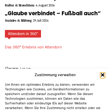
Kultur & Brauchtum
4. August 2026
„Glaube verbindet – Fußball auch“
Soziales & Bildung
29. Juli 2026
Attendorn in 360°
Das 360° Erlebnis von Attendorn
ÜBER UNS
Zustimmung verwalten
Attendorner Geschichten ist ein Projekt von
FREY PRINT
Um Ihnen ein optimales Erlebnis zu bieten, verwenden wir
+ MEDIA
- Attendorn, Paderborn. Wir bieten Ihnen
Technologien wie Cookies, um Geräteinformationen zu
maßgeschneiderte Komplettpakete für Ihre
speichern und/oder darauf zuzugreifen. Wenn Sie diesen
Unternehmens­kommunikation. So sparen Sie Zeit, Geld
Technologien zustimmen, können wir Daten wie das
und Nerven, da Sie nur einen einzigen Ansprechpartner
Surfverhalten oder eindeutige IDs auf dieser Website
haben: uns!
Mehr erfahren ...
verarbeiten. Wenn Sie Ihre Zustimmung nicht erteilen oder sie