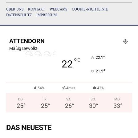
ÜBER UNS
KONTAKT
WEBCAMS
COOKIE-RICHTLINIE
DATENSCHUTZ
IMPRESSUM
ATTENDORN
Mäßig Bewölkt
°
22.1
°
C
22
°
21.5
54%
4m/s
43%
DO.
FR.
SA.
SO.
MO.
25
°
25
°
26
°
30
°
33
°
DAS NEUESTE