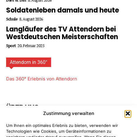
Soldatenleben damals und heute
Schule
8. August 2026
Langläufer des TV Attendorn bei
Westdeutschen Meisterschaften
Sport
20. Februar 2025
Attendorn in 360°
Das 360° Erlebnis von Attendorn
ÜBER UNS
Zustimmung verwalten
Attendorner Geschichten ist ein Projekt von
FREY PRINT
Um Ihnen ein optimales Erlebnis zu bieten, verwenden wir
+ MEDIA
- Attendorn, Paderborn. Wir bieten Ihnen
Technologien wie Cookies, um Geräteinformationen zu
maßgeschneiderte Komplettpakete für Ihre