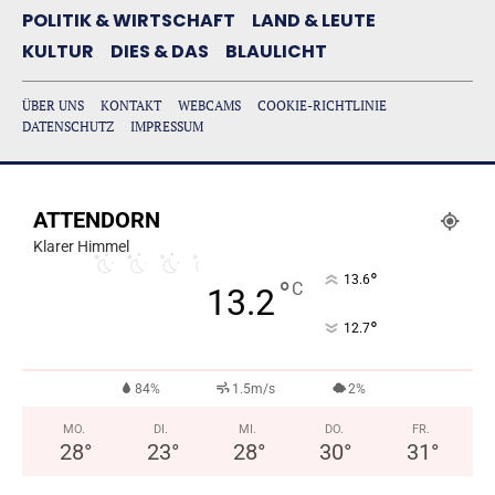
POLITIK & WIRTSCHAFT
LAND & LEUTE
KULTUR
DIES & DAS
BLAULICHT
ÜBER UNS
KONTAKT
WEBCAMS
COOKIE-RICHTLINIE
DATENSCHUTZ
IMPRESSUM
ATTENDORN
Klarer Himmel
°
13.6
°
C
13.2
°
12.7
84%
1.5m/s
2%
MO.
DI.
MI.
DO.
FR.
28
°
23
°
28
°
30
°
31
°