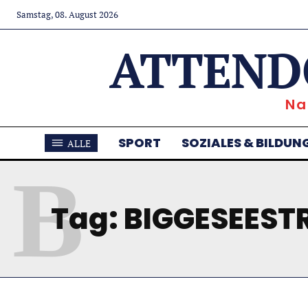
Samstag, 08. August 2026
ATTEND
Na
SPORT
SOZIALES & BILDUN
ALLE
B
Tag:
BIGGESEESTR