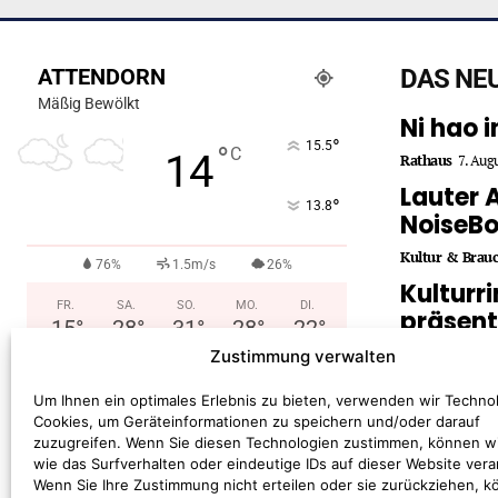
ATTENDORN
DAS NE
Mäßig Bewölkt
Ni hao 
°
15.5
°
C
14
Rathaus
7. Aug
Lauter 
°
13.8
NoiseB
Kultur & Brau
76%
1.5m/s
26%
Kulturr
FR.
SA.
SO.
MO.
DI.
präsent
15
°
28
°
31
°
28
°
22
°
2026/2
Zustimmung verwalten
Kultur & Brau
Um Ihnen ein optimales Erlebnis zu bieten, verwenden wir Techno
Cookies, um Geräteinformationen zu speichern und/oder darauf
zuzugreifen. Wenn Sie diesen Technologien zustimmen, können w
wie das Surfverhalten oder eindeutige IDs auf dieser Website vera
Wenn Sie Ihre Zustimmung nicht erteilen oder sie zurückziehen, 