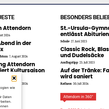
UESTE
BESONDERS BELIE
in Attendorn
St.-Ursula-Gymn
entlässt Abiturien
ust 2026
Schule
27. Juni 2023
Abend in der
ox
Classic Rock, Bla
und Dudelsäcke
chtum
7. August 2026
Ausflugstipp
23. Juli 2025
ing Attendorn
iert Kultursaison
Auf der Tränke: 
027
wird saniert
chtum
4. August 2026
Rathaus
30. Juli 2026
logien wie
Attendorn in 360°
ir Daten
rbeiten.
können