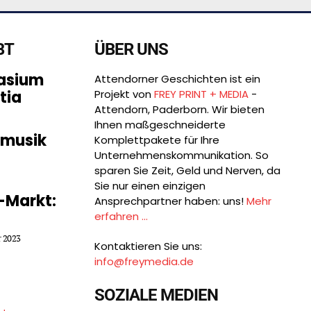
BT
ÜBER UNS
asium
Attendorner Geschichten ist ein
tia
Projekt von
FREY PRINT + MEDIA
-
Attendorn, Paderborn. Wir bieten
Ihnen maßgeschneiderte
smusik
Komplettpakete für Ihre
Unternehmens­kommunikation. So
sparen Sie Zeit, Geld und Nerven, da
Sie nur einen einzigen
-Markt:
Ansprechpartner haben: uns!
Mehr
erfahren ...
r 2023
Kontaktieren Sie uns:
info@freymedia.de
SOZIALE MEDIEN