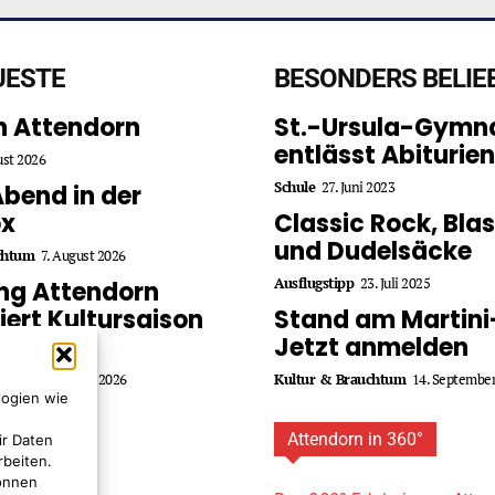
UESTE
BESONDERS BELIE
in Attendorn
St.-Ursula-Gymn
entlässt Abiturien
ust 2026
Schule
27. Juni 2023
Abend in der
ox
Classic Rock, Bla
und Dudelsäcke
chtum
7. August 2026
Ausflugstipp
23. Juli 2025
ing Attendorn
iert Kultursaison
Stand am Martini
027
Jetzt anmelden
chtum
4. August 2026
Kultur & Brauchtum
14. Septembe
logien wie
Attendorn in 360°
ir Daten
rbeiten.
können