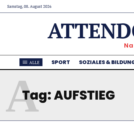
Samstag, 08. August 2026
ATTEND
Na
SPORT
SOZIALES & BILDUN
ALLE
A
Tag:
AUFSTIEG