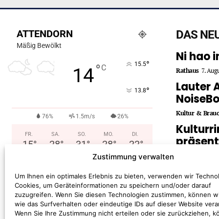
ATTENDORN
DAS NE
Mäßig Bewölkt
Ni hao 
°
15.5
°
C
14
Rathaus
7. Aug
Lauter 
°
13.8
NoiseB
Kultur & Brau
76%
1.5m/s
26%
Kulturr
FR.
SA.
SO.
MO.
DI.
präsent
15
°
28
°
31
°
28
°
22
°
2026/2
Zustimmung verwalten
Kultur & Brau
Um Ihnen ein optimales Erlebnis zu bieten, verwenden wir Techno
Cookies, um Geräteinformationen zu speichern und/oder darauf
zuzugreifen. Wenn Sie diesen Technologien zustimmen, können w
wie das Surfverhalten oder eindeutige IDs auf dieser Website vera
Wenn Sie Ihre Zustimmung nicht erteilen oder sie zurückziehen, 