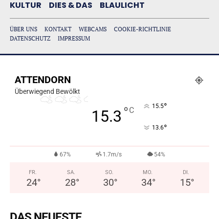
KULTUR
DIES & DAS
BLAULICHT
ÜBER UNS
KONTAKT
WEBCAMS
COOKIE-RICHTLINIE
DATENSCHUTZ
IMPRESSUM
ATTENDORN
Überwiegend Bewölkt
°
15.5
°
C
15.3
°
13.6
67%
1.7m/s
54%
FR.
SA.
SO.
MO.
DI.
24
°
28
°
30
°
34
°
15
°
DAS NEUESTE