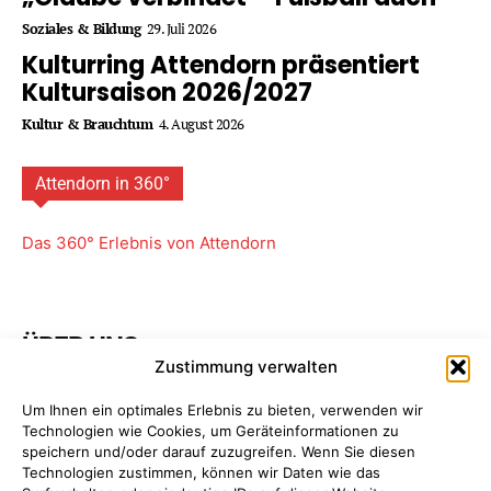
Soziales & Bildung
29. Juli 2026
Kulturring Attendorn präsentiert
Kultursaison 2026/2027
Kultur & Brauchtum
4. August 2026
Attendorn in 360°
Das 360° Erlebnis von Attendorn
ÜBER UNS
Zustimmung verwalten
Attendorner Geschichten ist ein Projekt von
FREY PRINT
Um Ihnen ein optimales Erlebnis zu bieten, verwenden wir
+ MEDIA
- Attendorn, Paderborn. Wir bieten Ihnen
Technologien wie Cookies, um Geräteinformationen zu
maßgeschneiderte Komplettpakete für Ihre
speichern und/oder darauf zuzugreifen. Wenn Sie diesen
Unternehmens­kommunikation. So sparen Sie Zeit, Geld
Technologien zustimmen, können wir Daten wie das
und Nerven, da Sie nur einen einzigen Ansprechpartner