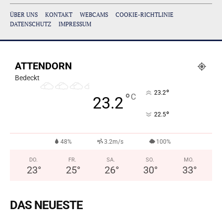
ÜBER UNS
KONTAKT
WEBCAMS
COOKIE-RICHTLINIE
DATENSCHUTZ
IMPRESSUM
ATTENDORN
Bedeckt
°
23.2
°
C
23.2
°
22.5
48%
3.2m/s
100%
DO.
FR.
SA.
SO.
MO.
23
°
25
°
26
°
30
°
33
°
DAS NEUESTE