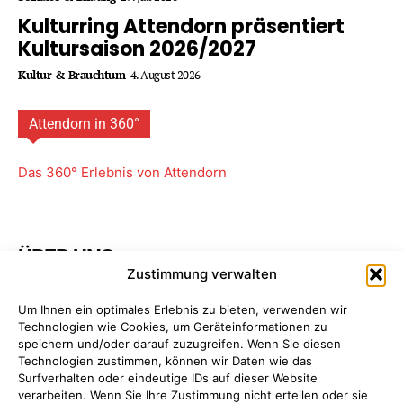
Kulturring Attendorn präsentiert
Kultursaison 2026/2027
Kultur & Brauchtum
4. August 2026
Attendorn in 360°
Das 360° Erlebnis von Attendorn
ÜBER UNS
Zustimmung verwalten
Attendorner Geschichten ist ein Projekt von
FREY PRINT
Um Ihnen ein optimales Erlebnis zu bieten, verwenden wir
+ MEDIA
- Attendorn, Paderborn. Wir bieten Ihnen
Technologien wie Cookies, um Geräteinformationen zu
maßgeschneiderte Komplettpakete für Ihre
speichern und/oder darauf zuzugreifen. Wenn Sie diesen
Unternehmens­kommunikation. So sparen Sie Zeit, Geld
Technologien zustimmen, können wir Daten wie das
und Nerven, da Sie nur einen einzigen Ansprechpartner
Surfverhalten oder eindeutige IDs auf dieser Website
haben: uns!
Mehr erfahren ...
verarbeiten. Wenn Sie Ihre Zustimmung nicht erteilen oder sie