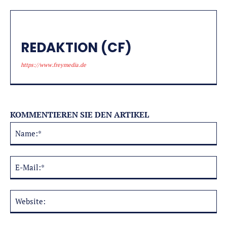
REDAKTION (CF)
https://www.freymedia.de
KOMMENTIEREN SIE DEN ARTIKEL
Na
Alternative:
E-
Mai
Web