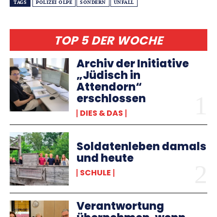
TAGS
POLIZEI OLPE
SONDERN
UNFALL
TOP 5 DER WOCHE
Archiv der Initiative
„Jüdisch in
Attendorn“
erschlossen
DIES & DAS
Soldatenleben damals
und heute
SCHULE
Verantwortung