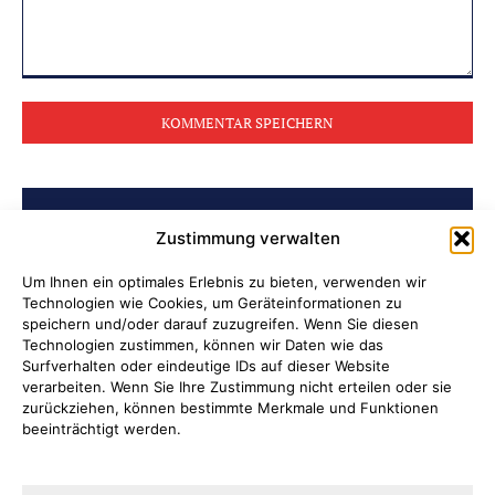
Kommentar:
BELIEBTE BEITRÄGE
Zustimmung verwalten
Soldatenleben damals und heute
Um Ihnen ein optimales Erlebnis zu bieten, verwenden wir
Technologien wie Cookies, um Geräteinformationen zu
speichern und/oder darauf zuzugreifen. Wenn Sie diesen
Verantwortung übernehmen, wenn
Technologien zustimmen, können wir Daten wie das
Kinder Schutz und Orientierung
Surfverhalten oder eindeutige IDs auf dieser Website
brauchen
verarbeiten. Wenn Sie Ihre Zustimmung nicht erteilen oder sie
zurückziehen, können bestimmte Merkmale und Funktionen
beeinträchtigt werden.
Ni hao in Attendorn
Lauter Abend in der NoiseBox