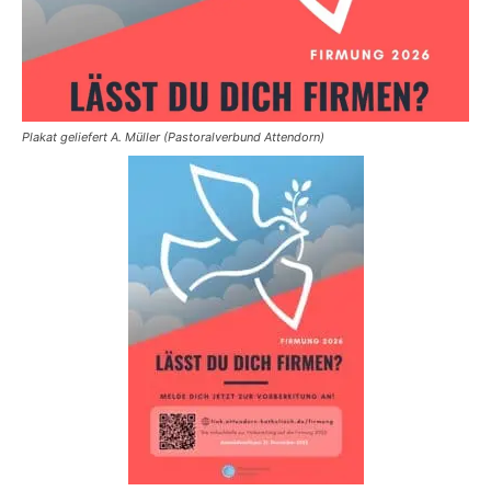
Plakat geliefert A. Müller (Pastoralverbund Attendorn)