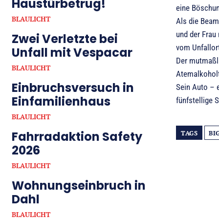
Haustürbetrug!
eine Böschung
BLAULICHT
Als die Beamt
und der Frau 
Zwei Verletzte bei
vom Unfallor
Unfall mit Vespacar
Der mutmaßli
BLAULICHT
Atemalkoholt
Einbruchsversuch in
Sein Auto – 
Einfamilienhaus
fünfstellige
BLAULICHT
Fahrradaktion Safety
TAGS
BI
2026
BLAULICHT
Wohnungseinbruch in
Dahl
BLAULICHT