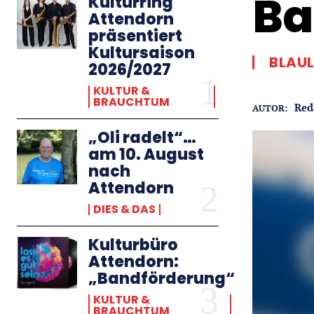
B
Kulturring
Attendorn
präsentiert
Kultursaison
BLAU
2026/2027
KULTUR &
BRAUCHTUM
Red
AUTOR:
„Oli radelt“…
am 10. August
nach
Attendorn
DIES & DAS
Kulturbüro
Attendorn:
„Bandförderung“
KULTUR &
BRAUCHTUM