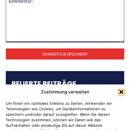
Kommentar:
BELIEBTE BEITRÄGE
Zustimmung verwalten
Kulturring Attendorn präsentiert
Kultursaison 2026/2027
Um Ihnen ein optimales Erlebnis zu bieten, verwenden wir
Technologien wie Cookies, um Geräteinformationen zu
speichern und/oder darauf zuzugreifen. Wenn Sie diesen
„Oli radelt“… am 10. August nach
Technologien zustimmen, können wir Daten wie das
Attendorn
Surfverhalten oder eindeutige IDs auf dieser Website