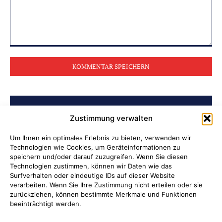
Kommentar:
BELIEBTE BEITRÄGE
Zustimmung verwalten
Archiv der Initiative „Jüdisch in
Um Ihnen ein optimales Erlebnis zu bieten, verwenden wir
Technologien wie Cookies, um Geräteinformationen zu
Attendorn“ erschlossen
speichern und/oder darauf zuzugreifen. Wenn Sie diesen
Technologien zustimmen, können wir Daten wie das
Soldatenleben damals und heute
Surfverhalten oder eindeutige IDs auf dieser Website
verarbeiten. Wenn Sie Ihre Zustimmung nicht erteilen oder sie
zurückziehen, können bestimmte Merkmale und Funktionen
Verantwortung übernehmen, wenn
beeinträchtigt werden.
Kinder Schutz und Orientierung