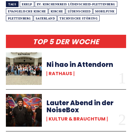
TAGS
EKKLP
EV. KIRCHENKREIS LÜDENSCHEID-PLETTENBERG
EVANGELISCHE KIRCHE
KIRCHE
LÜDENSCHEID
MOBILFUNK
PLETTENBERG
SAUERLAND
TECHNISCHE STÖRUNG
TOP 5 DER WOCHE
Ni hao in Attendorn
RATHAUS
Lauter Abend in der
NoiseBox
KULTUR & BRAUCHTUM