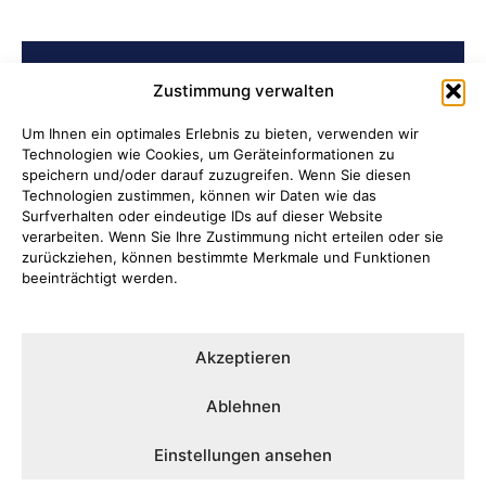
BELIEBTE BEITRÄGE
Zustimmung verwalten
Ni hao in Attendorn
Um Ihnen ein optimales Erlebnis zu bieten, verwenden wir
Technologien wie Cookies, um Geräteinformationen zu
speichern und/oder darauf zuzugreifen. Wenn Sie diesen
Lauter Abend in der NoiseBox
Technologien zustimmen, können wir Daten wie das
Surfverhalten oder eindeutige IDs auf dieser Website
Kulturring Attendorn präsentiert
verarbeiten. Wenn Sie Ihre Zustimmung nicht erteilen oder sie
zurückziehen, können bestimmte Merkmale und Funktionen
Kultursaison 2026/2027
beeinträchtigt werden.
„Oli radelt“… am 10. August nach
Attendorn
Akzeptieren
Kulturbüro Attendorn:
Ablehnen
„Bandförderung“
Einstellungen ansehen