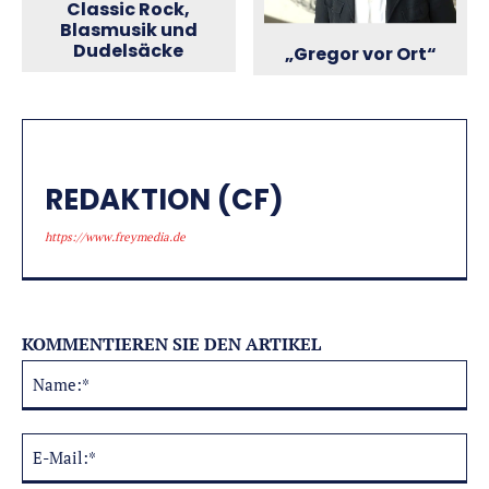
Classic Rock,
Blasmusik und
Dudelsäcke
„Gregor vor Ort“
REDAKTION (CF)
https://www.freymedia.de
KOMMENTIEREN SIE DEN ARTIKEL
Na
Alternative:
E-
Mai