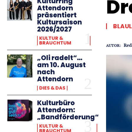
Dr
Kulturring
Attendorn
präsentiert
Kultursaison
BLAU
2026/2027
KULTUR &
BRAUCHTUM
Red
AUTOR:
„Oli radelt“…
am 10. August
nach
Attendorn
DIES & DAS
Kulturbüro
Attendorn:
„Bandförderung“
KULTUR &
BRAUCHTUM