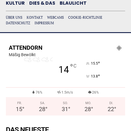
KULTUR
DIES & DAS
BLAULICHT
ÜBER UNS
KONTAKT
WEBCAMS
COOKIE-RICHTLINIE
DATENSCHUTZ
IMPRESSUM
ATTENDORN
Mäßig Bewölkt
°
15.5
°
C
14
°
13.8
76%
1.5m/s
26%
FR.
SA.
SO.
MO.
DI.
15
°
28
°
31
°
28
°
22
°
DAS NEUESTE