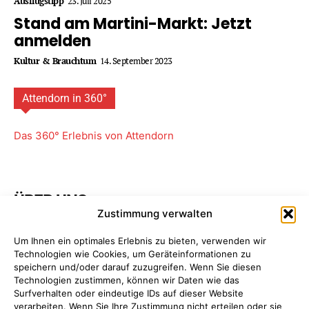
Ausflugstipp
23. Juli 2025
Stand am Martini-Markt: Jetzt
anmelden
Kultur & Brauchtum
14. September 2023
Attendorn in 360°
Das 360° Erlebnis von Attendorn
ÜBER UNS
Zustimmung verwalten
Attendorner Geschichten ist ein Projekt von
FREY PRINT
Um Ihnen ein optimales Erlebnis zu bieten, verwenden wir
+ MEDIA
- Attendorn, Paderborn. Wir bieten Ihnen
Technologien wie Cookies, um Geräteinformationen zu
maßgeschneiderte Komplettpakete für Ihre
speichern und/oder darauf zuzugreifen. Wenn Sie diesen
Unternehmens­kommunikation. So sparen Sie Zeit, Geld
Technologien zustimmen, können wir Daten wie das
und Nerven, da Sie nur einen einzigen Ansprechpartner
Surfverhalten oder eindeutige IDs auf dieser Website
haben: uns!
Mehr erfahren ...
verarbeiten. Wenn Sie Ihre Zustimmung nicht erteilen oder sie