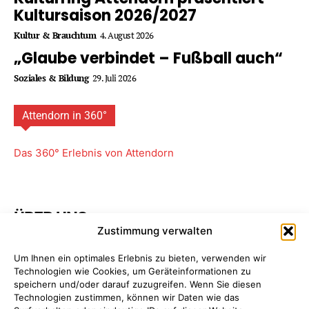
Kultursaison 2026/2027
Kultur & Brauchtum
4. August 2026
„Glaube verbindet – Fußball auch“
Soziales & Bildung
29. Juli 2026
Attendorn in 360°
Das 360° Erlebnis von Attendorn
ÜBER UNS
Zustimmung verwalten
Attendorner Geschichten ist ein Projekt von
FREY PRINT
Um Ihnen ein optimales Erlebnis zu bieten, verwenden wir
+ MEDIA
- Attendorn, Paderborn. Wir bieten Ihnen
Technologien wie Cookies, um Geräteinformationen zu
maßgeschneiderte Komplettpakete für Ihre
speichern und/oder darauf zuzugreifen. Wenn Sie diesen
Unternehmens­kommunikation. So sparen Sie Zeit, Geld
Technologien zustimmen, können wir Daten wie das
und Nerven, da Sie nur einen einzigen Ansprechpartner