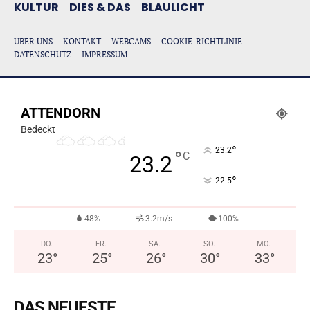
KULTUR
DIES & DAS
BLAULICHT
ÜBER UNS
KONTAKT
WEBCAMS
COOKIE-RICHTLINIE
DATENSCHUTZ
IMPRESSUM
ATTENDORN
Bedeckt
°
23.2
°
C
23.2
°
22.5
48%
3.2m/s
100%
DO.
FR.
SA.
SO.
MO.
23
°
25
°
26
°
30
°
33
°
DAS NEUESTE