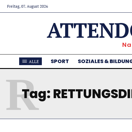
Freitag, 07. August 2026
ATTEND
Na
SPORT
SOZIALES & BILDUN
ALLE
R
Tag:
RETTUNGSDI