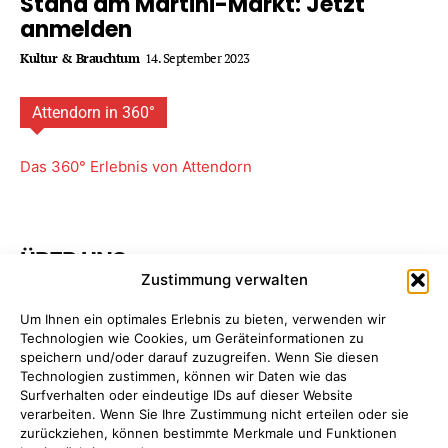
Stand am Martini-Markt: Jetzt
anmelden
Kultur & Brauchtum
14. September 2023
Attendorn in 360°
Das 360° Erlebnis von Attendorn
ÜBER UNS
Zustimmung verwalten
Attendorner Geschichten ist ein Projekt von
FREY PRINT
Um Ihnen ein optimales Erlebnis zu bieten, verwenden wir
+ MEDIA
- Attendorn, Paderborn. Wir bieten Ihnen
Technologien wie Cookies, um Geräteinformationen zu
maßgeschneiderte Komplettpakete für Ihre
speichern und/oder darauf zuzugreifen. Wenn Sie diesen
Unternehmens­kommunikation. So sparen Sie Zeit, Geld
Technologien zustimmen, können wir Daten wie das
und Nerven, da Sie nur einen einzigen Ansprechpartner
Surfverhalten oder eindeutige IDs auf dieser Website
haben: uns!
Mehr erfahren ...
verarbeiten. Wenn Sie Ihre Zustimmung nicht erteilen oder sie
zurückziehen, können bestimmte Merkmale und Funktionen