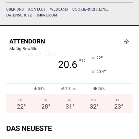
ÜBER UNS
KONTAKT
WEBCAMS
COOKIE-RICHTLINIE
DATENSCHUTZ
IMPRESSUM
ATTENDORN
Mäßig Bewölkt
°
22
°
C
20.6
°
20.4
54%
2.3m/s
26%
FR.
SA.
SO.
MO.
DI.
22
°
28
°
31
°
32
°
23
°
DAS NEUESTE