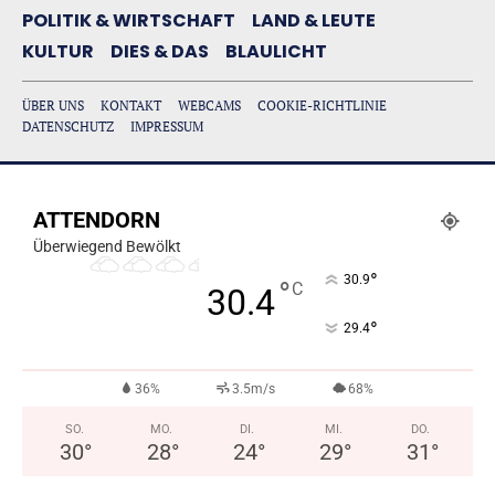
POLITIK & WIRTSCHAFT
LAND & LEUTE
KULTUR
DIES & DAS
BLAULICHT
ÜBER UNS
KONTAKT
WEBCAMS
COOKIE-RICHTLINIE
DATENSCHUTZ
IMPRESSUM
ATTENDORN
Überwiegend Bewölkt
°
30.9
°
C
30.4
°
29.4
36%
3.5m/s
68%
SO.
MO.
DI.
MI.
DO.
30
°
28
°
24
°
29
°
31
°