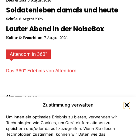
Soldatenleben damals und heute
Schule
8. August 2026
Lauter Abend in der NoiseBox
Kultur & Brauchtum
7. August 2026
Attendorn in 360°
Das 360° Erlebnis von Attendorn
ÜBER UNS
Zustimmung verwalten
Attendorner Geschichten ist ein Projekt von
FREY PRINT
Um Ihnen ein optimales Erlebnis zu bieten, verwenden wir
+ MEDIA
- Attendorn, Paderborn. Wir bieten Ihnen
Technologien wie Cookies, um Geräteinformationen zu
maßgeschneiderte Komplettpakete für Ihre
speichern und/oder darauf zuzugreifen. Wenn Sie diesen
Unternehmens­kommunikation. So sparen Sie Zeit, Geld
Technologien zustimmen, können wir Daten wie das