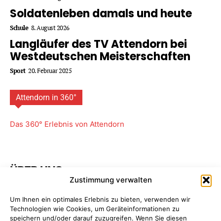
Soldatenleben damals und heute
Schule
8. August 2026
Langläufer des TV Attendorn bei
Westdeutschen Meisterschaften
Sport
20. Februar 2025
Attendorn in 360°
Das 360° Erlebnis von Attendorn
ÜBER UNS
Zustimmung verwalten
Attendorner Geschichten ist ein Projekt von
FREY PRINT
Um Ihnen ein optimales Erlebnis zu bieten, verwenden wir
+ MEDIA
- Attendorn, Paderborn. Wir bieten Ihnen
Technologien wie Cookies, um Geräteinformationen zu
maßgeschneiderte Komplettpakete für Ihre
speichern und/oder darauf zuzugreifen. Wenn Sie diesen