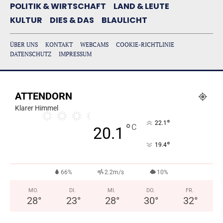
POLITIK & WIRTSCHAFT
LAND & LEUTE
KULTUR
DIES & DAS
BLAULICHT
ÜBER UNS
KONTAKT
WEBCAMS
COOKIE-RICHTLINIE
DATENSCHUTZ
IMPRESSUM
ATTENDORN
Klarer Himmel
°
22.1
°
C
20.1
°
19.4
66%
2.2m/s
10%
MO.
DI.
MI.
DO.
FR.
28
°
23
°
28
°
30
°
32
°