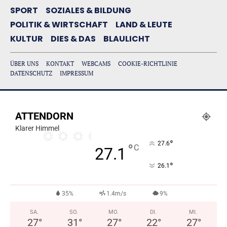
SPORT
SOZIALES & BILDUNG
POLITIK & WIRTSCHAFT
LAND & LEUTE
KULTUR
DIES & DAS
BLAULICHT
ÜBER UNS
KONTAKT
WEBCAMS
COOKIE-RICHTLINIE
DATENSCHUTZ
IMPRESSUM
ATTENDORN
Klarer Himmel
°
27.6
°
C
27.1
°
26.1
35%
1.4m/s
9%
SA.
SO.
MO.
DI.
MI.
27
°
31
°
27
°
22
°
27
°