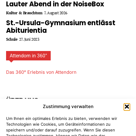
Lauter Abend in der NoiseBox
Kultur & Brauchtum
7. August 2026
St.-Ursula-Gymnasium entlässt
Abiturientia
Schule
27. Juni 2023
Attendorn in 360°
Das 360° Erlebnis von Attendorn
ÜBER UNS
Zustimmung verwalten
Attendorner Geschichten ist ein Projekt von
FREY PRINT
Um Ihnen ein optimales Erlebnis zu bieten, verwenden wir
+ MEDIA
- Attendorn, Paderborn. Wir bieten Ihnen
Technologien wie Cookies, um Geräteinformationen zu
maßgeschneiderte Komplettpakete für Ihre
speichern und/oder darauf zuzugreifen. Wenn Sie diesen
Unternehmens­kommunikation. So sparen Sie Zeit, Geld
Technologien zustimmen, können wir Daten wie das