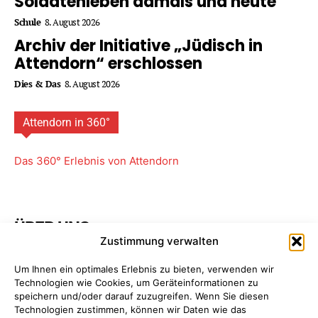
Soldatenleben damals und heute
Schule
8. August 2026
Archiv der Initiative „Jüdisch in
Attendorn“ erschlossen
Dies & Das
8. August 2026
Attendorn in 360°
Das 360° Erlebnis von Attendorn
ÜBER UNS
Zustimmung verwalten
Attendorner Geschichten ist ein Projekt von
FREY PRINT
Um Ihnen ein optimales Erlebnis zu bieten, verwenden wir
+ MEDIA
- Attendorn, Paderborn. Wir bieten Ihnen
Technologien wie Cookies, um Geräteinformationen zu
maßgeschneiderte Komplettpakete für Ihre
speichern und/oder darauf zuzugreifen. Wenn Sie diesen
Unternehmens­kommunikation. So sparen Sie Zeit, Geld
Technologien zustimmen, können wir Daten wie das