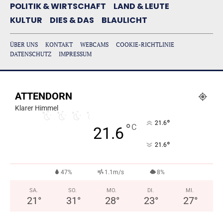
POLITIK & WIRTSCHAFT
LAND & LEUTE
KULTUR
DIES & DAS
BLAULICHT
ÜBER UNS
KONTAKT
WEBCAMS
COOKIE-RICHTLINIE
DATENSCHUTZ
IMPRESSUM
ATTENDORN
Klarer Himmel
°
21.6
°
C
21.6
°
21.6
47%
1.1m/s
8%
SA.
SO.
MO.
DI.
MI.
21
°
31
°
28
°
23
°
27
°