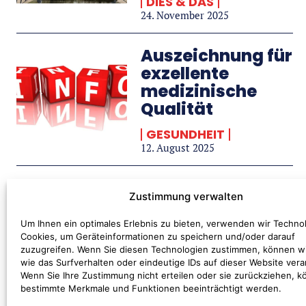
DIES & DAS
24. November 2025
Auszeichnung für
exzellente
medizinische
Qualität
GESUNDHEIT
12. August 2025
Auszeichnung des
Zustimmung verwalten
SkF Siegen e.V. als
Um Ihnen ein optimales Erlebnis zu bieten, verwenden wir Techno
familienfreundlich
Cookies, um Geräteinformationen zu speichern und/oder darauf
Unternehmen
zuzugreifen. Wenn Sie diesen Technologien zustimmen, können w
wie das Surfverhalten oder eindeutige IDs auf dieser Website vera
SOZIALES & BILDUNG
Wenn Sie Ihre Zustimmung nicht erteilen oder sie zurückziehen, 
31. Januar 2025
bestimmte Merkmale und Funktionen beeinträchtigt werden.