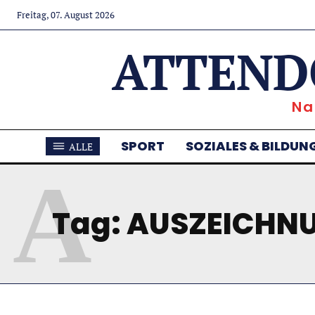
Freitag, 07. August 2026
ATTEND
Na
SPORT
SOZIALES & BILDUN
ALLE
A
Tag:
AUSZEICHN