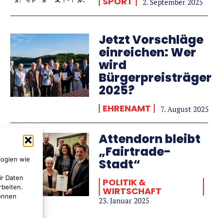
SPORT
2. September 2025
Jetzt Vorschläge
einreichen: Wer
wird
Bürgerpreisträger
2025?
EHRENAMT
7. August 2025
Attendorn bleibt
„Fairtrade-
logien wie
es
Stadt“
ir Daten
POLITIK &
rbeiten.
WIRTSCHAFT
können
23. Januar 2025