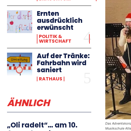
Ernten
ausdrücklich
erwünscht
POLITIK &
WIRTSCHAFT
Auf der Tränke:
Fahrbahn wird
saniert
RATHAUS
ÄHNLICH
„Oli radelt“… am 10.
Das Adventskonze
Musikschule Att