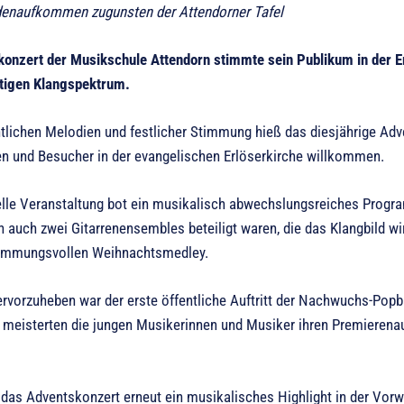
enaufkommen zugunsten der Attendorner Tafel
onzert der Musikschule Attendorn stimmte sein Publikum in der Erl
ltigen Klangspektrum.
tlichen Melodien und festlicher Stimmung hieß das diesjährige Adv
n und Besucher in der evangelischen Erlöserkirche willkommen.
nelle Veranstaltung bot ein musikalisch abwechslungsreiches Prog
n auch zwei Gitarrenensembles beteiligt waren, die das Klangbild 
timmungsvollen Weihnachtsmedley.
rvorzuheben war der erste öffentliche Auftritt der Nachwuchs-Popb
 meisterten die jungen Musikerinnen und Musiker ihren Premierena
 das Adventskonzert erneut ein musikalisches Highlight in der Vor