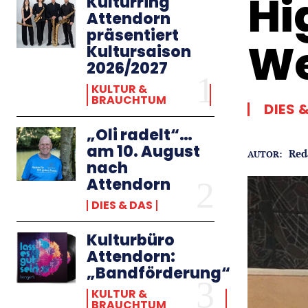
Hi
Kulturring
Attendorn
präsentiert
We
Kultursaison
2026/2027
KULTUR &
BRAUCHTUM
DIES 
„Oli radelt“…
am 10. August
Red
AUTOR:
nach
Attendorn
DIES & DAS
Kulturbüro
Attendorn:
„Bandförderung“
KULTUR &
BRAUCHTUM