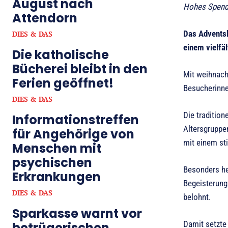
August nach
Hohes Spend
Attendorn
Das Adventsk
DIES & DAS
einem vielfä
Die katholische
Bücherei bleibt in den
Mit weihnach
Ferien geöffnet!
Besucherinne
DIES & DAS
Die traditio
Informationstreffen
Altersgruppe
für Angehörige von
mit einem s
Menschen mit
psychischen
Besonders he
Erkrankungen
Begeisterung
DIES & DAS
belohnt.
Sparkasse warnt vor
Damit setzte
betrügerischen