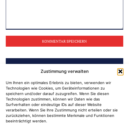
Kommentar:
BELIEBTE BEITRÄGE
Zustimmung verwalten
Archiv der Initiative „Jüdisch in
Um Ihnen ein optimales Erlebnis zu bieten, verwenden wir
Technologien wie Cookies, um Geräteinformationen zu
Attendorn“ erschlossen
speichern und/oder darauf zuzugreifen. Wenn Sie diesen
Technologien zustimmen, können wir Daten wie das
Soldatenleben damals und heute
Surfverhalten oder eindeutige IDs auf dieser Website
verarbeiten. Wenn Sie Ihre Zustimmung nicht erteilen oder sie
zurückziehen, können bestimmte Merkmale und Funktionen
Verantwortung übernehmen, wenn
beeinträchtigt werden.
Kinder Schutz und Orientierung