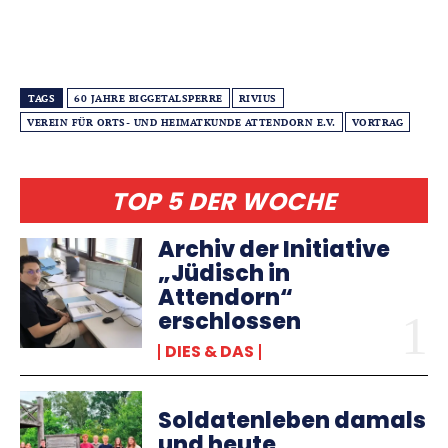
TAGS
60 JAHRE BIGGETALSPERRE
RIVIUS
VEREIN FÜR ORTS- UND HEIMATKUNDE ATTENDORN E.V.
VORTRAG
TOP 5 DER WOCHE
Archiv der Initiative
„Jüdisch in
Attendorn“
erschlossen
DIES & DAS
Soldatenleben damals
und heute