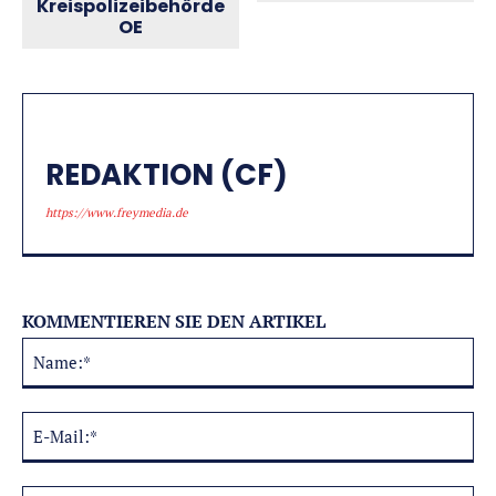
Kreispolizeibehörde
OE
REDAKTION (CF)
https://www.freymedia.de
KOMMENTIEREN SIE DEN ARTIKEL
Na
Alternative:
E-
Mai