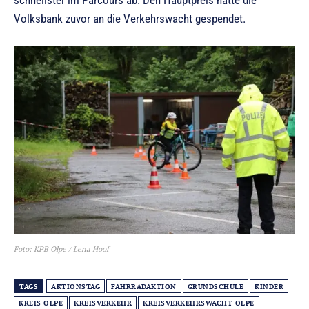
schnellster im Parcours ab. Den Hauptpreis hatte die
Volksbank zuvor an die Verkehrswacht gespendet.
Foto: KPB Olpe / Lena Hoof
TAGS
AKTIONSTAG
FAHRRADAKTION
GRUNDSCHULE
KINDER
KREIS OLPE
KREISVERKEHR
KREISVERKEHRSWACHT OLPE