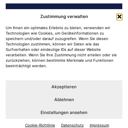
BELIEBTE BEITRÄGE
Zustimmung verwalten
Archiv der Initiative „Jüdisch in
Um Ihnen ein optimales Erlebnis zu bieten, verwenden wir
Technologien wie Cookies, um Geräteinformationen zu
Attendorn“ erschlossen
speichern und/oder darauf zuzugreifen. Wenn Sie diesen
Technologien zustimmen, können wir Daten wie das
Soldatenleben damals und heute
Surfverhalten oder eindeutige IDs auf dieser Website
verarbeiten. Wenn Sie Ihre Zustimmung nicht erteilen oder sie
zurückziehen, können bestimmte Merkmale und Funktionen
Verantwortung übernehmen, wenn
beeinträchtigt werden.
Kinder Schutz und Orientierung
brauchen
Akzeptieren
Ni hao in Attendorn
Ablehnen
Lauter Abend in der NoiseBox
Einstellungen ansehen
Cookie-Richtlinie
Datenschutz
Impressum