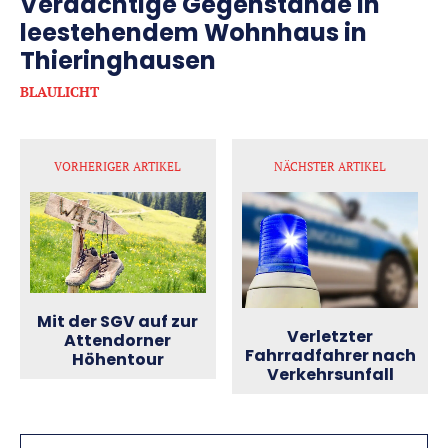
Verdächtige Gegenstände in
leestehendem Wohnhaus in
Thieringhausen
BLAULICHT
VORHERIGER ARTIKEL
NÄCHSTER ARTIKEL
Mit der SGV auf zur
Verletzter
Attendorner
Fahrradfahrer nach
Höhentour
Verkehrsunfall