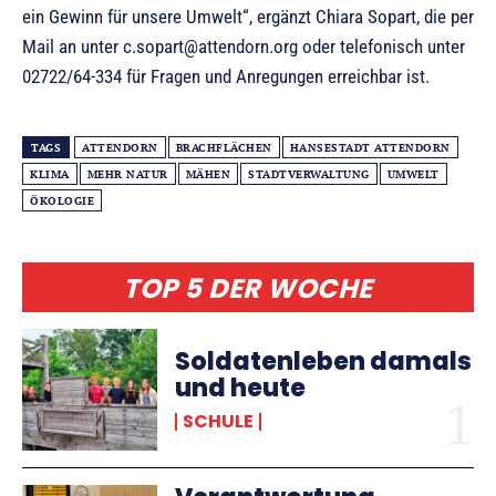
ein Gewinn für unsere Umwelt“, ergänzt Chiara Sopart, die per
Mail an unter c.sopart@attendorn.org oder telefonisch unter
02722/64-334 für Fragen und Anregungen erreichbar ist.
TAGS
ATTENDORN
BRACHFLÄCHEN
HANSESTADT ATTENDORN
KLIMA
MEHR NATUR
MÄHEN
STADTVERWALTUNG
UMWELT
ÖKOLOGIE
TOP 5 DER WOCHE
Soldatenleben damals
und heute
SCHULE