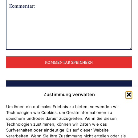
Kommentar:
BELIEBTE BEITRÄGE
Zustimmung verwalten
Soldatenleben damals und heute
Um Ihnen ein optimales Erlebnis zu bieten, verwenden wir
Technologien wie Cookies, um Geräteinformationen zu
speichern und/oder darauf zuzugreifen. Wenn Sie diesen
Verantwortung übernehmen, wenn
Technologien zustimmen, können wir Daten wie das
Kinder Schutz und Orientierung
Surfverhalten oder eindeutige IDs auf dieser Website
verarbeiten. Wenn Sie Ihre Zustimmung nicht erteilen oder sie
brauchen