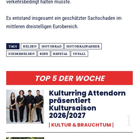
verkehrsbedingt halten musste.
Es entstand insgesamt ein geschätzter Sachschaden im
mittleren dreistelligen Eurobereich.
TAGS
HELDEN
MOTORRAD
MOTORRADFAHRER
NIEDERHELDEN
REPE
REPETAL
UNFALL
TOP 5 DER WOCHE
Kulturring Attendorn
präsentiert
Kultursaison
2026/2027
KULTUR & BRAUCHTUM