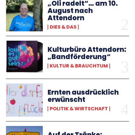
„Oli radelt“… am 10.
August nach
Attendorn
DIES & DAS
Kulturbüro Attendorn:
„Bandförderung“
KULTUR & BRAUCHTUM
Ernten ausdrücklich
erwünscht
POLITIK & WIRTSCHAFT
Auf der Tränke: