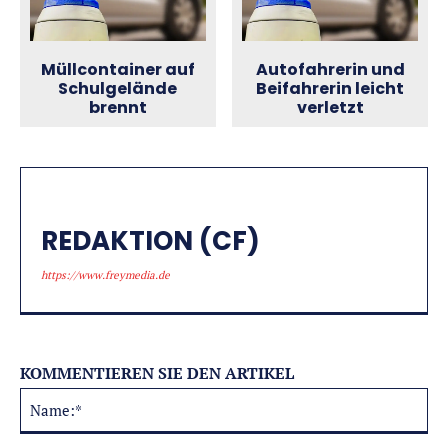
Müllcontainer auf
Autofahrerin und
Schulgelände
Beifahrerin leicht
brennt
verletzt
REDAKTION (CF)
https://www.freymedia.de
KOMMENTIEREN SIE DEN ARTIKEL
Na
Alternative: