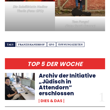
Die Soloflötistin Nadine
Theile (Foto: GFO)
Tom Pungel
(Foto: Gerrit Cramer)
TAGS
FRANZISKANERHOF
GFO
ÖFFNUNGSZEITEN
TOP 5 DER WOCHE
Archiv der Initiative
„Jüdisch in
Attendorn“
erschlossen
DIES & DAS