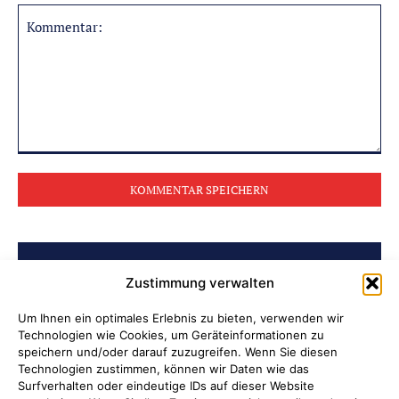
Kommentar:
BELIEBTE BEITRÄGE
Zustimmung verwalten
Archiv der Initiative „Jüdisch in
Um Ihnen ein optimales Erlebnis zu bieten, verwenden wir
Technologien wie Cookies, um Geräteinformationen zu
Attendorn“ erschlossen
speichern und/oder darauf zuzugreifen. Wenn Sie diesen
Technologien zustimmen, können wir Daten wie das
Soldatenleben damals und heute
Surfverhalten oder eindeutige IDs auf dieser Website