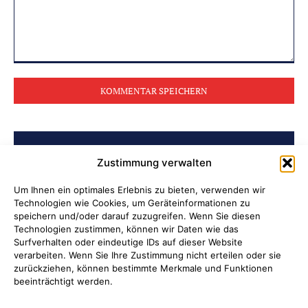
Kommentar:
BELIEBTE BEITRÄGE
Zustimmung verwalten
Archiv der Initiative „Jüdisch in
Um Ihnen ein optimales Erlebnis zu bieten, verwenden wir
Technologien wie Cookies, um Geräteinformationen zu
Attendorn“ erschlossen
speichern und/oder darauf zuzugreifen. Wenn Sie diesen
Technologien zustimmen, können wir Daten wie das
Soldatenleben damals und heute
Surfverhalten oder eindeutige IDs auf dieser Website
verarbeiten. Wenn Sie Ihre Zustimmung nicht erteilen oder sie
zurückziehen, können bestimmte Merkmale und Funktionen
Verantwortung übernehmen, wenn
beeinträchtigt werden.
Kinder Schutz und Orientierung