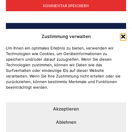
BELIEBTE BEITRÄGE
Zustimmung verwalten
Archiv der Initiative „Jüdisch in
Um Ihnen ein optimales Erlebnis zu bieten, verwenden wir
Technologien wie Cookies, um Geräteinformationen zu
Attendorn“ erschlossen
speichern und/oder darauf zuzugreifen. Wenn Sie diesen
Technologien zustimmen, können wir Daten wie das
Soldatenleben damals und heute
Surfverhalten oder eindeutige IDs auf dieser Website
verarbeiten. Wenn Sie Ihre Zustimmung nicht erteilen oder sie
zurückziehen, können bestimmte Merkmale und Funktionen
Verantwortung übernehmen, wenn
beeinträchtigt werden.
Kinder Schutz und Orientierung
brauchen
Akzeptieren
Ni hao in Attendorn
Ablehnen
Lauter Abend in der NoiseBox