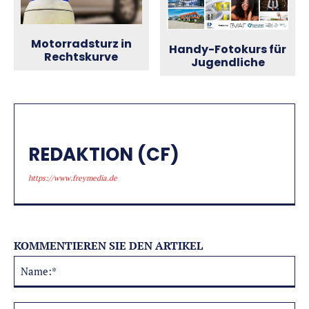
Motorradsturz in
Handy-Fotokurs für
Rechtskurve
Jugendliche
REDAKTION (CF)
https://www.freymedia.de
KOMMENTIEREN SIE DEN ARTIKEL
Na
Alternative:
E-