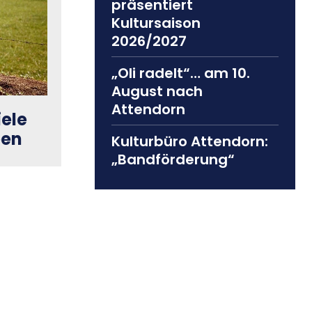
präsentiert
Kultursaison
2026/2027
„Oli radelt“… am 10.
August nach
Attendorn
ele
een
Kulturbüro Attendorn:
„Bandförderung“