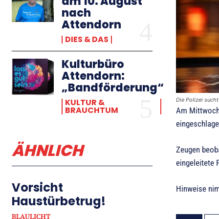
am 10. August
nach
Attendorn
DIES & DAS
Kulturbüro
Attendorn:
„Bandförderung“
Die Polizei such
KULTUR &
BRAUCHTUM
Am Mittwoch 
eingeschlage
ÄHNLICH
Zeugen beoba
eingeleitete 
Vorsicht
Hinweise nimm
Haustürbetrug!
BLAULICHT