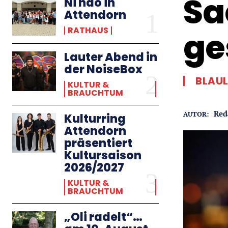
Sa
Ni hao in
Attendorn
RATHAUS
ge
Lauter Abend in
der NoiseBox
BLAU
KULTUR &
BRAUCHTUM
Red
AUTOR:
Kulturring
Attendorn
präsentiert
Kultursaison
2026/2027
KULTUR &
BRAUCHTUM
„Oli radelt“…