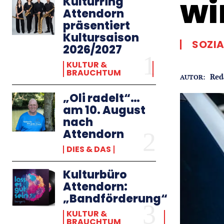
wi
Kulturring
Attendorn
präsentiert
Kultursaison
SOZIA
2026/2027
KULTUR &
BRAUCHTUM
Red
AUTOR:
„Oli radelt“…
am 10. August
nach
Attendorn
DIES & DAS
Kulturbüro
Attendorn:
„Bandförderung“
KULTUR &
BRAUCHTUM