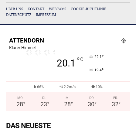
ÜBER UNS
KONTAKT
WEBCAMS
COOKIE-RICHTLINIE
DATENSCHUTZ
IMPRESSUM
ATTENDORN
Klarer Himmel
°
22.1
°
C
20.1
°
19.4
66%
2.2m/s
10%
MO.
DI.
MI.
DO.
FR.
28
°
23
°
28
°
30
°
32
°
DAS NEUESTE