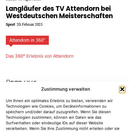
Langläufer des TV Attendorn bei
Westdeutschen Meisterschaften
Sport
20. Februar 2025
Attendorn in 360°
Das 360° Erlebnis von Attendorn
ÜBER UNS
Zustimmung verwalten
Attendorner Geschichten ist ein Projekt von
FREY PRINT
Um Ihnen ein optimales Erlebnis zu bieten, verwenden wir
+ MEDIA
- Attendorn, Paderborn. Wir bieten Ihnen
Technologien wie Cookies, um Geräteinformationen zu
maßgeschneiderte Komplettpakete für Ihre
speichern und/oder darauf zuzugreifen. Wenn Sie diesen
Unternehmens­kommunikation. So sparen Sie Zeit, Geld
Technologien zustimmen, können wir Daten wie das
und Nerven, da Sie nur einen einzigen Ansprechpartner
Surfverhalten oder eindeutige IDs auf dieser Website
haben: uns!
Mehr erfahren ...
verarbeiten. Wenn Sie Ihre Zustimmung nicht erteilen oder sie