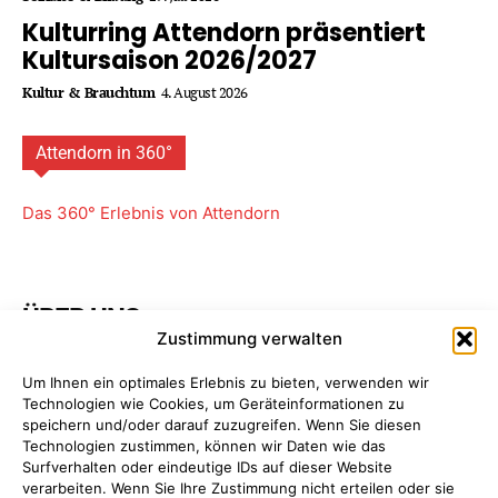
Kulturring Attendorn präsentiert
Kultursaison 2026/2027
Kultur & Brauchtum
4. August 2026
Attendorn in 360°
Das 360° Erlebnis von Attendorn
ÜBER UNS
Zustimmung verwalten
Attendorner Geschichten ist ein Projekt von
FREY PRINT
Um Ihnen ein optimales Erlebnis zu bieten, verwenden wir
+ MEDIA
- Attendorn, Paderborn. Wir bieten Ihnen
Technologien wie Cookies, um Geräteinformationen zu
maßgeschneiderte Komplettpakete für Ihre
speichern und/oder darauf zuzugreifen. Wenn Sie diesen
Unternehmens­kommunikation. So sparen Sie Zeit, Geld
Technologien zustimmen, können wir Daten wie das
und Nerven, da Sie nur einen einzigen Ansprechpartner
Surfverhalten oder eindeutige IDs auf dieser Website
haben: uns!
Mehr erfahren ...
verarbeiten. Wenn Sie Ihre Zustimmung nicht erteilen oder sie