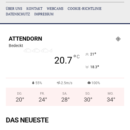
ÜBER UNS
KONTAKT
WEBCAMS
COOKIE-RICHTLINIE
DATENSCHUTZ
IMPRESSUM
ATTENDORN
Bedeckt
°
21
°
C
20.7
°
18.3
55%
2.5m/s
100%
DO.
FR.
SA.
SO.
MO.
20
°
24
°
28
°
30
°
34
°
DAS NEUESTE