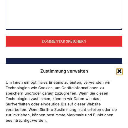
Kommentar:
BELIEBTE BEITRÄGE
Zustimmung verwalten
Ni hao in Attendorn
Um Ihnen ein optimales Erlebnis zu bieten, verwenden wir
Technologien wie Cookies, um Geräteinformationen zu
speichern und/oder darauf zuzugreifen. Wenn Sie diesen
Lauter Abend in der NoiseBox
Technologien zustimmen, können wir Daten wie das
Surfverhalten oder eindeutige IDs auf dieser Website
Kulturring Attendorn präsentiert
verarbeiten. Wenn Sie Ihre Zustimmung nicht erteilen oder sie
zurückziehen, können bestimmte Merkmale und Funktionen
Kultursaison 2026/2027
beeinträchtigt werden.