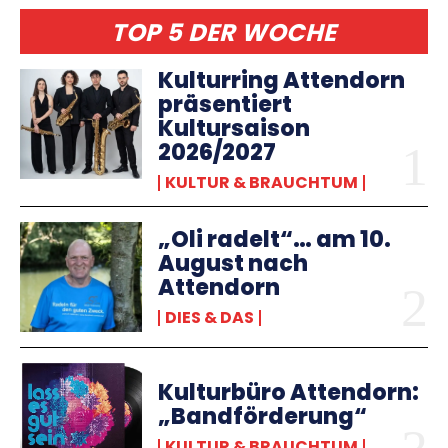
TOP 5 DER WOCHE
Kulturring Attendorn
präsentiert
Kultursaison
2026/2027
KULTUR & BRAUCHTUM
„Oli radelt“… am 10.
August nach
Attendorn
DIES & DAS
Kulturbüro Attendorn:
„Bandförderung“
KULTUR & BRAUCHTUM