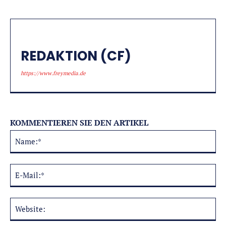
REDAKTION (CF)
https://www.freymedia.de
KOMMENTIEREN SIE DEN ARTIKEL
Na
Alternative:
E-
Mai
Web