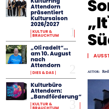
So
Kulturring
Attendorn
präsentiert
„I
Kultursaison
2026/2027
KULTUR &
Sü
BRAUCHTUM
„Oli radelt“…
am 10. August
AUSS
nach
Attendorn
Red
AUTOR:
DIES & DAS
Kulturbüro
Attendorn:
„Bandförderung“
KULTUR &
BRAUCHTUM