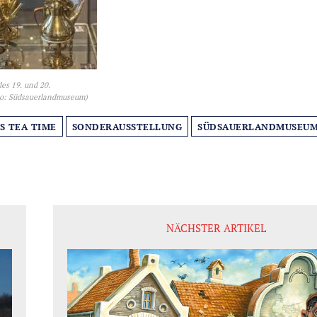
es 19. und 20.
to: Südsauerlandmuseum)
´S TEA TIME
SONDERAUSSTELLUNG
SÜDSAUERLANDMUSEU
NÄCHSTER ARTIKEL