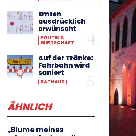
Ernten
ausdrücklich
erwünscht
POLITIK &
WIRTSCHAFT
Auf der Tränke:
Fahrbahn wird
saniert
RATHAUS
ÄHNLICH
„Blume meines