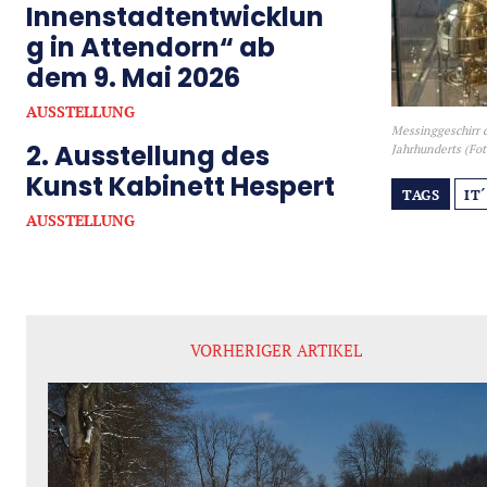
Innenstadtentwicklun
g in Attendorn“ ab
dem 9. Mai 2026
AUSSTELLUNG
Messinggeschirr d
2. Ausstellung des
Jahrhunderts (Fo
Kunst Kabinett Hespert
TAGS
IT
AUSSTELLUNG
VORHERIGER ARTIKEL