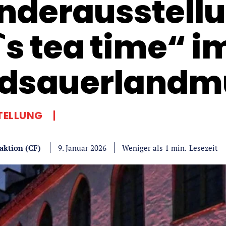
nderausstell
t`s tea time“ i
dsauerland
TELLUNG
aktion (CF)
Lesezeit
Weniger als 1
min.
9. Januar 2026