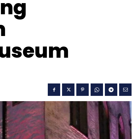
ung
m
museum