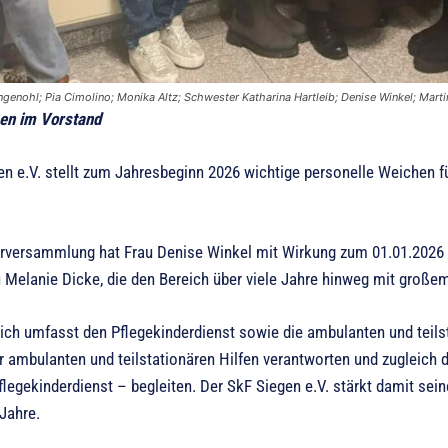
angenohl; Pia Cimolino; Monika Altz; Schwester Katharina Hartleib; Denise Winkel; Mar
en im Vorstand
en e.V. stellt zum Jahresbeginn 2026 wichtige personelle Weichen fü
erversammlung hat Frau Denise Winkel mit Wirkung zum 01.01.2026 zu
u Melanie Dicke, die den Bereich über viele Jahre hinweg mit große
ich umfasst den Pflegekinderdienst sowie die ambulanten und teilsta
r ambulanten und teilstationären Hilfen verantworten und zugleich
flegekinderdienst – begleiten. Der SkF Siegen e.V. stärkt damit sein
ahre.