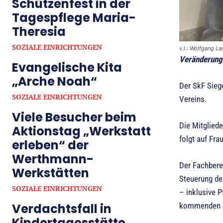
Schützenfest in der
Tagespflege Maria-
Theresia
SOZIALE EINRICHTUNGEN
v.l.: Wolfgang L
Veränderung
Evangelische Kita
„Arche Noah“
Der SkF Sieg
SOZIALE EINRICHTUNGEN
Vereins.
Viele Besucher beim
Die Mitglied
Aktionstag „Werkstatt
folgt auf Fra
erleben“ der
Werthmann-
Der Fachbere
Werkstätten
Steuerung de
SOZIALE EINRICHTUNGEN
– inklusive P
kommenden J
Verdachtsfall in
Kindertagesstätte