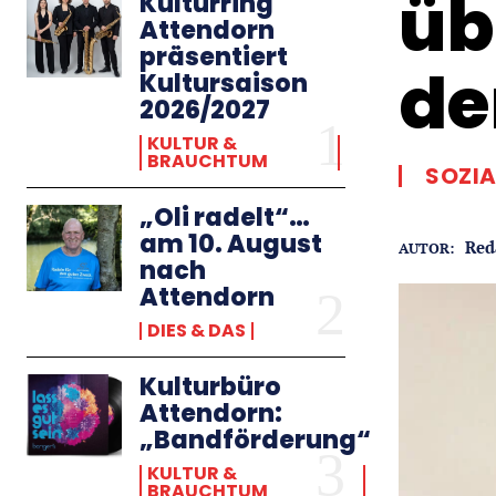
üb
Kulturring
Attendorn
präsentiert
de
Kultursaison
2026/2027
KULTUR &
BRAUCHTUM
SOZIA
„Oli radelt“…
am 10. August
Red
AUTOR:
nach
Attendorn
DIES & DAS
Kulturbüro
Attendorn:
„Bandförderung“
KULTUR &
BRAUCHTUM