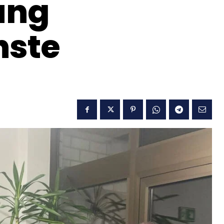
ung
nste