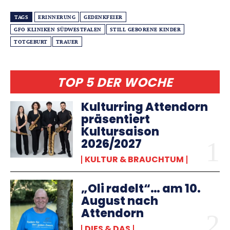
TAGS
ERINNERUNG
GEDENKFEIER
GFO KLINIKEN SÜDWESTFALEN
STILL GEBORENE KINDER
TOTGEBURT
TRAUER
TOP 5 DER WOCHE
Kulturring Attendorn
präsentiert
Kultursaison
2026/2027
KULTUR & BRAUCHTUM
„Oli radelt“… am 10.
August nach
Attendorn
DIES & DAS