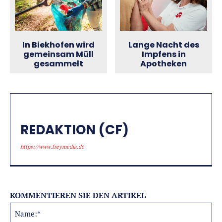
Lange Nacht des
In Biekhofen wird
Impfens in
gemeinsam Müll
Apotheken
gesammelt
REDAKTION (CF)
https://www.freymedia.de
KOMMENTIEREN SIE DEN ARTIKEL
Na
Alternative: