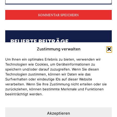
Kommentar:
BELIEBTE BEITRÄGE
Zustimmung verwalten
Kulturring Attendorn präsentiert
Kultursaison 2026/2027
Um Ihnen ein optimales Erlebnis zu bieten, verwenden wir
Technologien wie Cookies, um Geräteinformationen zu
speichern und/oder darauf zuzugreifen. Wenn Sie diesen
„Oli radelt“… am 10. August nach
Technologien zustimmen, können wir Daten wie das
Attendorn
Surfverhalten oder eindeutige IDs auf dieser Website
verarbeiten. Wenn Sie Ihre Zustimmung nicht erteilen oder sie
zurückziehen, können bestimmte Merkmale und Funktionen
Kulturbüro Attendorn:
beeinträchtigt werden.
„Bandförderung“
Ernten ausdrücklich erwünscht
Akzeptieren