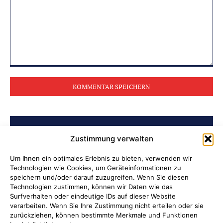
Kommentar:
BELIEBTE BEITRÄGE
Zustimmung verwalten
Archiv der Initiative „Jüdisch in
Um Ihnen ein optimales Erlebnis zu bieten, verwenden wir
Technologien wie Cookies, um Geräteinformationen zu
Attendorn“ erschlossen
speichern und/oder darauf zuzugreifen. Wenn Sie diesen
Technologien zustimmen, können wir Daten wie das
Soldatenleben damals und heute
Surfverhalten oder eindeutige IDs auf dieser Website
verarbeiten. Wenn Sie Ihre Zustimmung nicht erteilen oder sie
zurückziehen, können bestimmte Merkmale und Funktionen
Verantwortung übernehmen, wenn