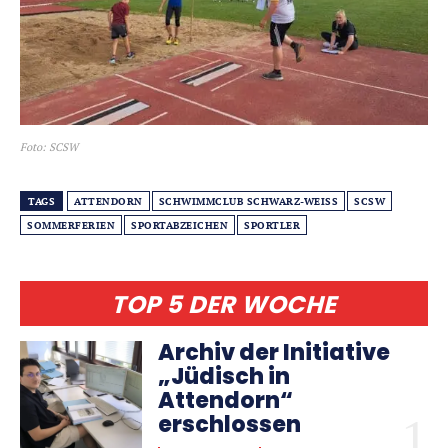
Foto: SCSW
TAGS
ATTENDORN
SCHWIMMCLUB SCHWARZ-WEISS
SCSW
SOMMERFERIEN
SPORTABZEICHEN
SPORTLER
TOP 5 DER WOCHE
Archiv der Initiative
„Jüdisch in
Attendorn“
erschlossen