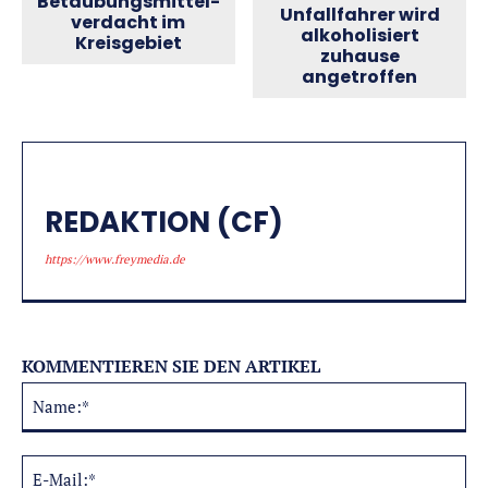
Betäubungs­mittel­
Unfallfahrer wird
verdacht im
alkoholisiert
Kreisgebiet
zuhause
angetroffen
REDAKTION (CF)
https://www.freymedia.de
KOMMENTIEREN SIE DEN ARTIKEL
Na
Alternative:
E-