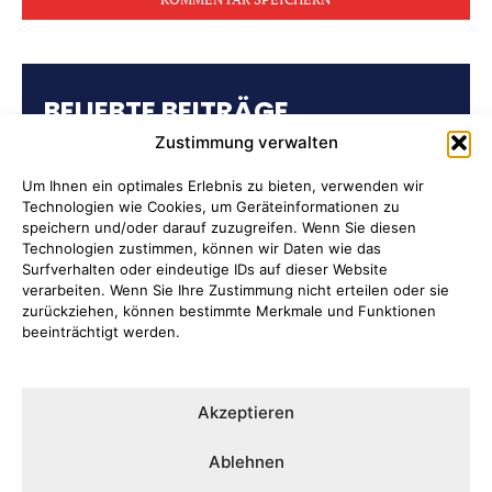
BELIEBTE BEITRÄGE
Zustimmung verwalten
Kulturring Attendorn präsentiert
Kultursaison 2026/2027
Um Ihnen ein optimales Erlebnis zu bieten, verwenden wir
Technologien wie Cookies, um Geräteinformationen zu
speichern und/oder darauf zuzugreifen. Wenn Sie diesen
„Oli radelt“… am 10. August nach
Technologien zustimmen, können wir Daten wie das
Attendorn
Surfverhalten oder eindeutige IDs auf dieser Website
verarbeiten. Wenn Sie Ihre Zustimmung nicht erteilen oder sie
zurückziehen, können bestimmte Merkmale und Funktionen
Kulturbüro Attendorn:
beeinträchtigt werden.
„Bandförderung“
Ernten ausdrücklich erwünscht
Akzeptieren
Auf der Tränke: Fahrbahn wird
Ablehnen
saniert