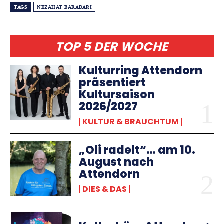
TAGS
NEZAHAT BARADARI
TOP 5 DER WOCHE
Kulturring Attendorn
präsentiert
Kultursaison
2026/2027
KULTUR & BRAUCHTUM
„Oli radelt“… am 10.
August nach
Attendorn
DIES & DAS