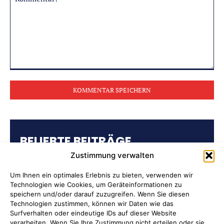
Kommentar:
BELIEBTE BEITRÄGE
Zustimmung verwalten
Kulturring Attendorn präsentiert
Kultursaison 2026/2027
Um Ihnen ein optimales Erlebnis zu bieten, verwenden wir
Technologien wie Cookies, um Geräteinformationen zu
speichern und/oder darauf zuzugreifen. Wenn Sie diesen
„Oli radelt“… am 10. August nach
Technologien zustimmen, können wir Daten wie das
Attendorn
Surfverhalten oder eindeutige IDs auf dieser Website
verarbeiten. Wenn Sie Ihre Zustimmung nicht erteilen oder sie