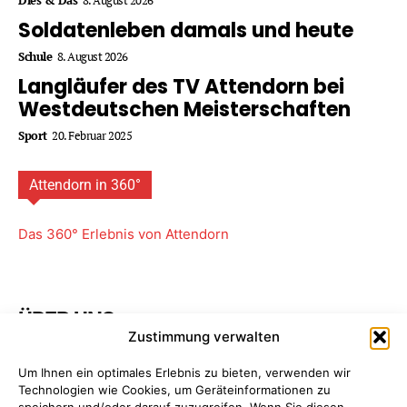
Soldatenleben damals und heute
Schule
8. August 2026
Langläufer des TV Attendorn bei
Westdeutschen Meisterschaften
Sport
20. Februar 2025
Attendorn in 360°
Das 360° Erlebnis von Attendorn
ÜBER UNS
Zustimmung verwalten
Attendorner Geschichten ist ein Projekt von
FREY PRINT
Um Ihnen ein optimales Erlebnis zu bieten, verwenden wir
+ MEDIA
- Attendorn, Paderborn. Wir bieten Ihnen
Technologien wie Cookies, um Geräteinformationen zu
maßgeschneiderte Komplettpakete für Ihre