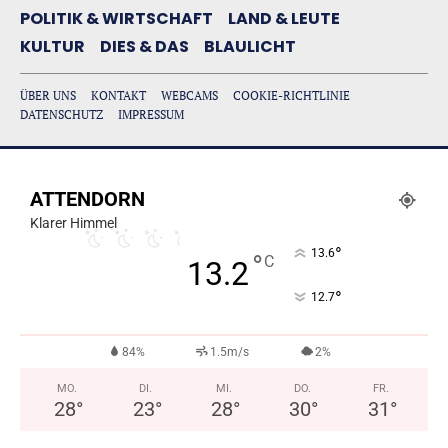
POLITIK & WIRTSCHAFT
LAND & LEUTE
KULTUR
DIES & DAS
BLAULICHT
ÜBER UNS
KONTAKT
WEBCAMS
COOKIE-RICHTLINIE
DATENSCHUTZ
IMPRESSUM
ATTENDORN
Klarer Himmel
°
13.6
°
C
13.2
°
12.7
84%
1.5m/s
2%
MO.
DI.
MI.
DO.
FR.
28
°
23
°
28
°
30
°
31
°