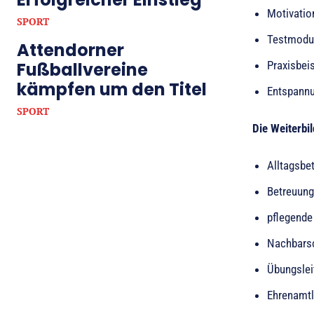
Motivatio
SPORT
Testmodul
Attendorner
Fußballvereine
Praxisbei
kämpfen um den Titel
Entspannu
SPORT
Die Weiterbil
Alltagsbe
Betreuung
pflegende
Nachbarsc
Übungslei
Ehrenamtl