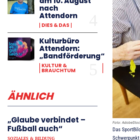
am 10. August
nach
Attendorn
DIES & DAS
Kulturbüro
Attendorn:
„Bandförderung“
KULTUR &
BRAUCHTUM
ÄHNLICH
„Glaube verbindet –
Foto: AdobeSto
Fußball auch“
Das SportBil
Schwerpunkt 
SOZIALES & BILDUNG