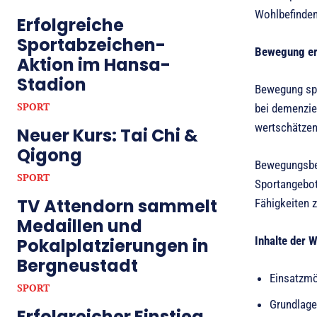
Wohlbefinde
Erfolgreiche
Sportabzeichen-
Bewegung erm
Aktion im Hansa-
Stadion
Bewegung spie
SPORT
bei demenzie
wertschätzen
Neuer Kurs: Tai Chi &
Qigong
Bewegungsbeg
SPORT
Sportangebot
TV Attendorn sammelt
Fähigkeiten 
Medaillen und
Inhalte der W
Pokalplatzierungen in
Bergneustadt
Einsatzmö
SPORT
Grundlage
Erfolgreicher Einstieg