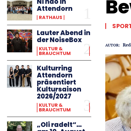
Be
Ni hao in
Attendorn
RATHAUS
SPOR
Lauter Abend in
der NoiseBox
Red
AUTOR:
KULTUR &
BRAUCHTUM
Kulturring
Attendorn
präsentiert
Kultursaison
2026/2027
KULTUR &
BRAUCHTUM
„Oli radelt“…